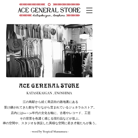
KATASEKAIGAN , ENOSHIMA
江の島駅から続く商店街の路地裏にある
受け継がれてきた館を守りながら営まれているジェネラルストア。
店内には60～70年代の文化を軸に、古着やレコード、工芸
その背景を色濃く感じる現行品などが並ぶ。
禅の空間や、スタジオを併設した異様な空間に若き才能たちが集う。
- word by Tropical Matsumura -